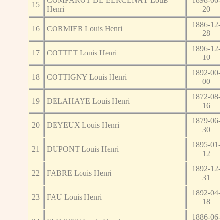
COMPAROT DE BERCENAY Louis
1898-06
15
Henri
20
1886-12
16
CORMIER Louis Henri
28
1896-12
17
COTTET Louis Henri
10
1892-00
18
COTTIGNY Louis Henri
00
1872-08
19
DELAHAYE Louis Henri
16
1879-06
20
DEYEUX Louis Henri
30
1895-01
21
DUPONT Louis Henri
12
1892-12
22
FABRE Louis Henri
31
1892-04
23
FAU Louis Henri
18
1886-06