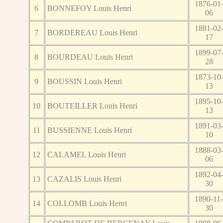
1876-01
6
BONNEFOY Louis Henri
06
1881-02
7
BORDEREAU Louis Henri
17
1899-07
8
BOURDEAU Louis Henri
28
1873-10
9
BOUSSIN Louis Henri
13
1895-10
10
BOUTEILLER Louis Henri
13
1891-03
11
BUSSIENNE Louis Henri
10
1888-03
12
CALAMEL Louis Henri
06
1892-04
13
CAZALIS Louis Henri
30
1890-11
14
COLLOMB Louis Henri
30