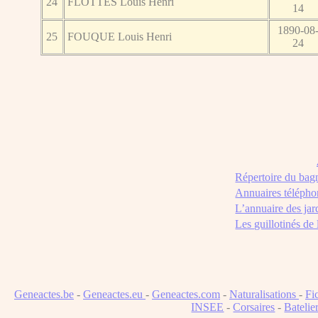
24
FLOTTES Louis Henri
14
1890-08
25
FOUQUE Louis Henri
24
Répertoire du bag
Annuaires télépho
L’annuaire des jar
Les guillotinés de
Geneactes.be
-
Geneactes.eu
-
Geneactes.com
-
Naturalisations
-
Fi
INSEE
-
Corsaires
-
Batelie