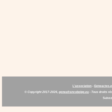
L'association
-
Geneactes.
© Copyright 2017-2026,
geneafrancobelge.eu
- Tous droits ré
Suivez