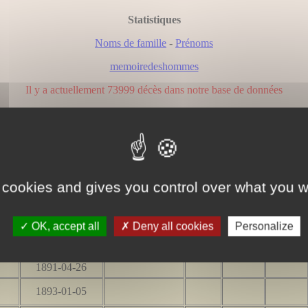
Statistiques
Noms de famille
-
Prénoms
memoiredeshommes
Il y a actuellement 73999 décès dans notre base de données
Résultats
Nous avons trouvé 49 personne(s) correspondant à votre recherch
Page 1 / 2
 cookies and gives you control over what you w
Naissance
OK, accept all
Deny all cookies
Personalize
Date
Commune
Dpt
Pays
Date
1891-04-26
1893-01-05