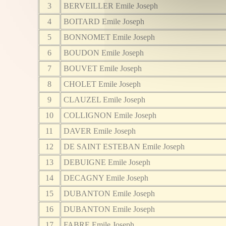
3
BERVEILLER Emile Joseph
4
BOITARD Emile Joseph
5
BONNOMET Emile Joseph
6
BOUDON Emile Joseph
7
BOUVET Emile Joseph
8
CHOLET Emile Joseph
9
CLAUZEL Emile Joseph
10
COLLIGNON Emile Joseph
11
DAVER Emile Joseph
12
DE SAINT ESTEBAN Emile Joseph
13
DEBUIGNE Emile Joseph
14
DECAGNY Emile Joseph
15
DUBANTON Emile Joseph
16
DUBANTON Emile Joseph
17
FABRE Emile Joseph