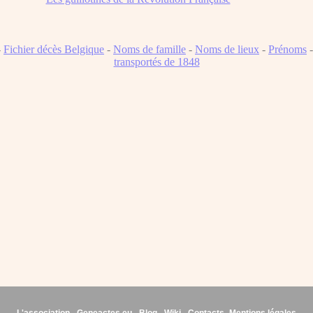
-
Fichier décès Belgique
-
Noms de famille
-
Noms de lieux
-
Prénoms
transportés de 1848