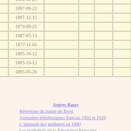
1897-08-23
1897-12-15
1879-09-25
1887-05-13
1877-11-02
1895-10-12
1895-10-12
1895-05-26
Autres Bases
Répertoire du bagne de Brest
Annuaires téléphoniques français 1902 et 1929
L’annuaire des jardiniers en 1880
Les guillotinés de la Révolution Française