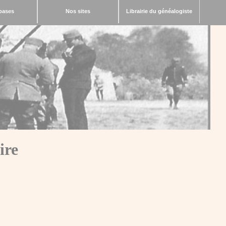
bases
Nos sites
Librairie du généalogiste
ire