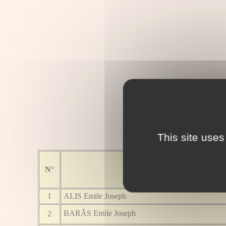
This site uses
N°
Nom Prénom
1
ALIS Emile Joseph
BARÃS Emile Joseph
2