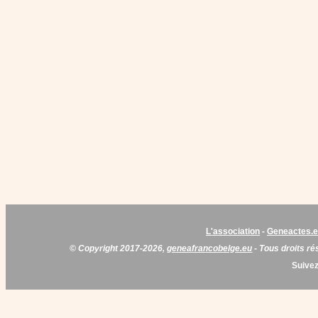
L'association
-
Geneactes.
© Copyright 2017-2026,
geneafrancobelge.eu
- Tous droits ré
Suivez