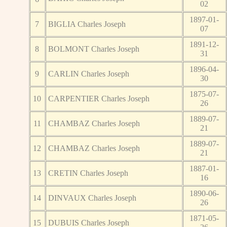
02
1897-01-
7
BIGLIA Charles Joseph
07
1891-12-
8
BOLMONT Charles Joseph
31
1896-04-
9
CARLIN Charles Joseph
30
1875-07-
10
CARPENTIER Charles Joseph
26
1889-07-
11
CHAMBAZ Charles Joseph
21
1889-07-
12
CHAMBAZ Charles Joseph
21
1887-01-
13
CRETIN Charles Joseph
16
1890-06-
14
DINVAUX Charles Joseph
26
1871-05-
15
DUBUIS Charles Joseph