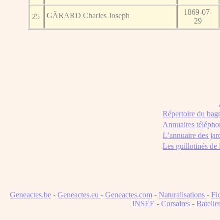
1869-07-
GÃRARD Charles Joseph
25
29
Répertoire du bag
Annuaires télépho
L’annuaire des jar
Les guillotinés de
Geneactes.be
-
Geneactes.eu
-
Geneactes.com
-
Naturalisations
-
Fi
INSEE
-
Corsaires
-
Batelie