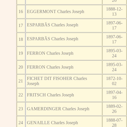
26
1888-12-
16
EGGERMONT Charles Joseph
13
1897-06-
ESPARBÃS Charles Joseph
17
17
1897-06-
ESPARBÃS Charles Joseph
18
17
1895-03-
19
FERRON Charles Joseph
24
1895-03-
20
FERRON Charles Joseph
24
FICHET DIT FISOHER Charles
1872-10-
21
Joseph
02
1897-04-
22
FRITSCH Charles Joseph
16
1889-02-
23
GAMERDINGER Charles Joseph
26
1888-07-
24
GENAILLE Charles Joseph
28